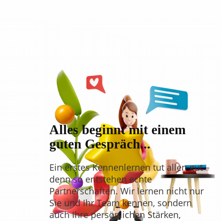
Alles beginnt mit einem
guten Gespräch...
Ein erstes Kennenlernen tut allen gut –
denn so entstehen echte
Partnerschaften. Wir lernen nicht nur
Sie und Ihr Team kennen, sondern
auch Ihre persönlichen Stärken,