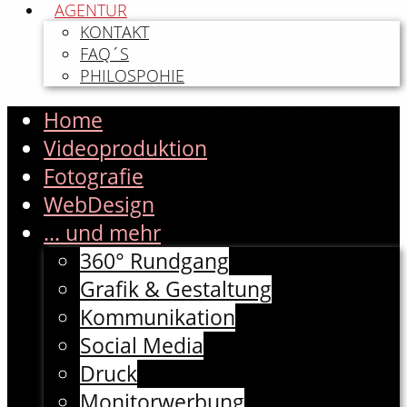
AGENTUR
KONTAKT
FAQ´S
PHILOSPOHIE
Home
Videoproduktion
Fotografie
WebDesign
... und mehr
360° Rundgang
Grafik & Gestaltung
Kommunikation
Social Media
Druck
Monitorwerbung