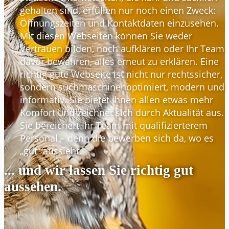
gehalten sind, erfüllen nur noch einen Zweck:
Öffnungszeiten und Kontaktdaten einzusehen.
Mit diesen Webseiten können Sie weder
Vertrauen bilden, noch aufklären oder Ihr Team
davor bewahren, alles erneut zu erklären. Eine
richtig gute Webseite ist nicht nur rechtssicher,
sondern suchmaschinenoptimiert, modern und
informativ. Sie bietet Ihnen allen etwas mehr
Komfort und zeichnet sich durch Aktualität aus.
Sie bereichert Ihr Team mit qualifizierterem
Personal – denn die bewerben sich da, wo es
„gut“ aussieht.
... und wir lassen Sie richtig gut
aussehen.