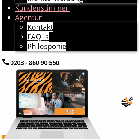
Kundenstimmen
Agentur
Kontakt
FAQ´s
Philospohie
​0203 - 860 90 550