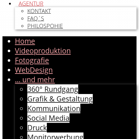
AGENTUR
KONTAKT
FAQ´S
PHILOSPOHIE
Home
Videoproduktion
Fotografie
WebDesign
... und mehr
360° Rundgang
Grafik & Gestaltung
Kommunikation
Social Media
Druck
Monitorwerbung