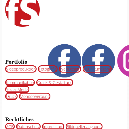
Portfolio
Videoproduktion
Fotografie
WebDesign
360° Rundgang
Kommunikation
Grafik & Gestaltung
Social Media
Druck
Monitorwerbung
Rechtliches
AGB
Datenschutz
Impressum
Bildquellenangaben