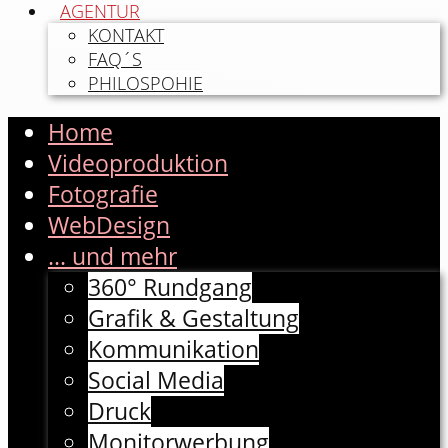
AGENTUR
KONTAKT
FAQ´S
PHILOSPOHIE
Home
Videoproduktion
Fotografie
WebDesign
... und mehr
360° Rundgang
Grafik & Gestaltung
Kommunikation
Social Media
Druck
Monitorwerbung