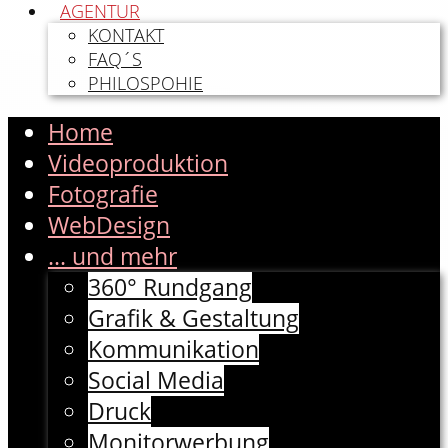
AGENTUR
KONTAKT
FAQ´S
PHILOSPOHIE
Home
Videoproduktion
Fotografie
WebDesign
... und mehr
360° Rundgang
Grafik & Gestaltung
Kommunikation
Social Media
Druck
Monitorwerbung