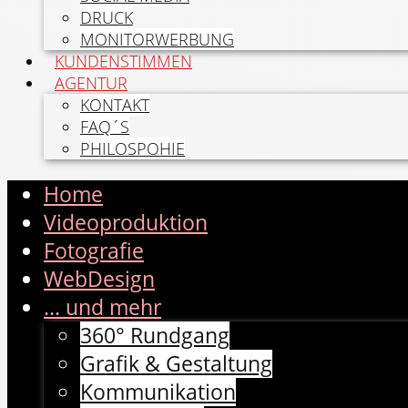
DRUCK
MONITORWERBUNG
KUNDENSTIMMEN
AGENTUR
KONTAKT
FAQ´S
PHILOSPOHIE
Home
Videoproduktion
Fotografie
WebDesign
... und mehr
360° Rundgang
Grafik & Gestaltung
Kommunikation