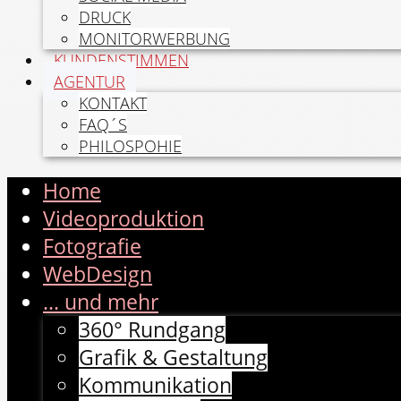
DRUCK
MONITORWERBUNG
KUNDENSTIMMEN
AGENTUR
KONTAKT
FAQ´S
PHILOSPOHIE
Home
Videoproduktion
Fotografie
WebDesign
... und mehr
360° Rundgang
Grafik & Gestaltung
Kommunikation